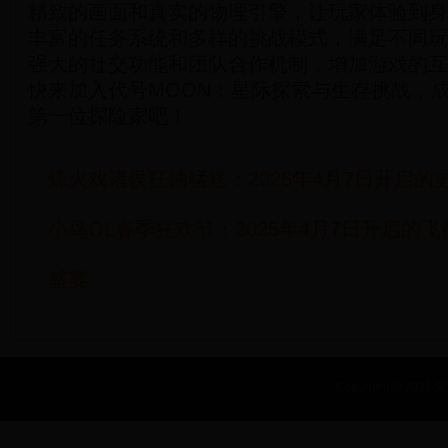
精致的画面和真实的物理引擎，让玩家体验到身
丰富的任务系统和多样的挑战模式，满足不同玩
强大的社交功能和团队合作机制，增加游戏的互
快来加入代号MOON：星际探索与生存挑战，成为M
第一位探险家吧！
烽火戏诸侯狂抽猛送：2025年4月7日开启
小鸟OL春季狂欢节：2025年4月7日开启的
盛宴
Copyright © 2022