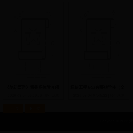
《梦幻西游》留香阁位置介绍
通信工程专业有哪些学校（全
国共计568所大学名单汇总）
2026-08-04 09:29:56
|
转生系统
2026-08-04 07:45:22
|
转生系统
上一页
下一页
Copyright © 2022