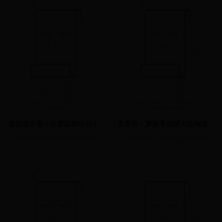
竞彩迷必看！比赛延期咋办？
世界杯：摩洛哥点球大战淘汰
最新规则和36小时红线来了
荷兰 晋级16强将战加拿大
2026-08-06 22:08:39
|
转生系统
2026-08-06 20:40:43
|
转生系统