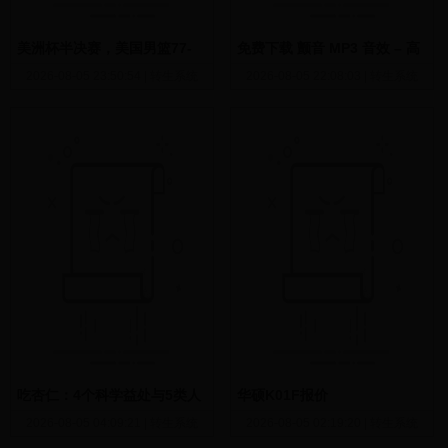
美洲杯半决赛，美国男篮77-
免费下载 颤音 MP3 音效 – 高
92不敌巴西，轻敌了，这算美
品质 SFX
2026-08-05 23:50:54
|
转生系统
2026-08-05 22:08:03
|
转生系统
国几队？
吃杏仁：4个科学益处与5类人
华硕K01F报价
群食用禁忌
2026-08-05 04:09:21
|
转生系统
2026-08-05 02:19:20
|
转生系统