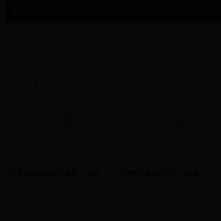
首页
转生系统
暗黑秘境
公会争霸
25岁南非国脚上吊自杀，本届
大华银行退出中国个人业务，
世界杯出场3次
合规问题频发，接连遭受监管
2026-08-07 16:23:01
|
转生系统
2026-08-07 14:58:47
|
转生系统
处罚