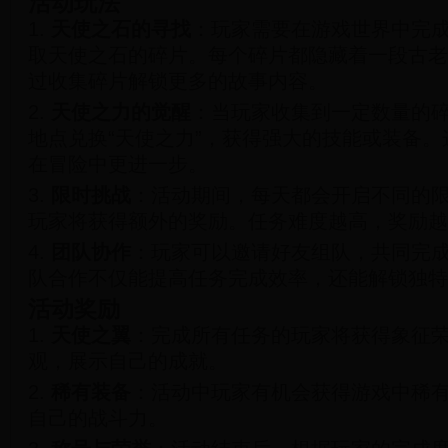
活动玩法
1.
天使之石的寻找
：玩家需要在游戏世界中完
取天使之石的碎片。每个碎片都隐藏着一段古老
过收集碎片解锁更多的故事内容。
2.
天使之力的觉醒
：当玩家收集到一定数量的
地点兑换“天使之力”，获得强大的技能或装备
在冒险中更进一步。
3.
限时挑战
：活动期间，每天都会开启不同的
玩家将获得额外的奖励。任务难度越高，奖励越
4.
团队协作
：玩家可以邀请好友组队，共同完
队合作不仅能提高任务完成效率，还能解锁独特
活动奖励
1.
天使之翼
：完成所有任务的玩家将获得象征荣
观，展示自己的成就。
2.
稀有装备
：活动中玩家有机会获得游戏中稀
自己的战斗力。