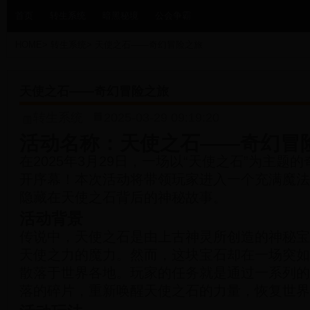
首页
转生系统
暗黑秘境
公会争霸
HOME
>
转生系统
>
天使之石——奇幻冒险之旅
天使之石——奇幻冒险之旅
转生系统
2025-03-29 09:19:20
活动名称：天使之石——奇幻冒
在2025年3月29日，一场以“天使之石”为主题
开序幕！本次活动将带领玩家进入一个充满魔法
隐藏在天使之石背后的神秘故事。
活动背景
传说中，天使之石是由上古神灵所创造的神秘宝
天使之力的魔力。然而，这块宝石却在一场突如
散落于世界各地。玩家的任务就是通过一系列的
落的碎片，重新唤醒天使之石的力量，恢复世界