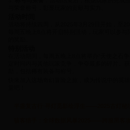
3.
称号与荣誉
：活动结束后，根据玩家的完成
与荣誉称号，彰显玩家的贡献与实力。
活动时间
活动将持续四周，从2025年3月29日开始，至20
每周五晚上8点将开启特别活动，玩家可以参与
的奖励。
特别活动
在活动期间，每周五晚上8点将举办“天使之石争
定时间内与其他玩家竞争，争夺最多的碎片。获
励，包括稀有装备与称号。
快来加入这场奇幻冒险之旅，成为传说中的英雄
量吧！
半盏复古行·寻灯觅影绘浮生——2025古灯
骇客猎手：全球数据风暴2025——跨服黑客