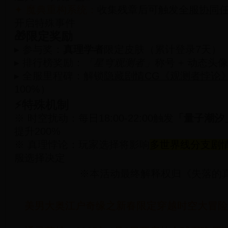
✦ 魔典重构系统：
收集残章后可触发
全服协同
开启特殊事件
🎁限定奖励
▸ 参与奖：
真理学者
限定皮肤（累计登录7天）
▸ 排行榜奖励：
「星穹观测者」
称号 + 动态头
▸ 全服里程碑：解锁
隐藏剧情CG《观测者悖论
100%）
⚡特殊机制
※ 时空扰动：每日18:00-22:00触发
「量子潮汐
提升200%
※ 真理悖论：玩家选择将影响
多世界线分支剧
服选择决定
※本活动最终解释权归《失落的
美男大奥江户奇缘之新春限定穿越时空大冒险