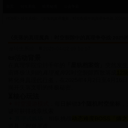
首页
转生系统
暗黑秘境
公会争霸
HOME
>
转生系统
>
《失落的真理魔典：时空裂隙中的真理争夺战·2025
《失落的真理魔典：时空裂隙中的真理争夺战·2025
转生系统
2025-04-02 09:50:57
📜活动背景
在真理学院尘封千年的
「星轨档案馆」
突然发生
宙终极法则的
真理魔典
因时空裂隙而散落成
12
将化身
真理代行者
，在2025年4月2日至4月1
揭开失落文明的终极秘密。
⏳核心玩法
✦ 时空漫游模式：
每日解锁
3个随机时空坐标
，
谜可获得残章线索
✦ 真理试炼场：
组队挑战
动态难度BOSS「熵
道具
「时轨罗盘」