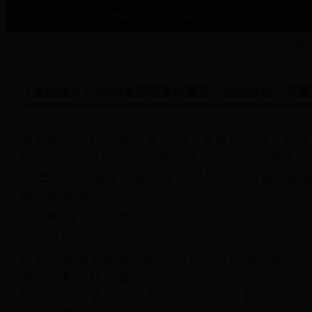
首页
转生系统
暗黑秘境
公会争霸
HOME
>
暗黑秘境
>
《原始战争》2025春季部落争霸赛：远古战场，荣耀
《原始战争》2025春季部落争霸赛：远古战场，荣
暗黑秘境
2025-03-28 16:18:45
亲爱的《原始战争》勇士们，准备好迎接一场史
吗？2025年3月28日，我们将开启一场前所未
2025春季部落争霸赛！这不仅是一场力量的较
略的终极考验。
活动时间：2025年3月28日 00:00 - 2025年4月4日
活动规则：
所有玩家将被随机分配到四大远古部落：猛犸部
龙部落和巨猿部落。
每个部落需要完成一系列挑战任务，包括资源收