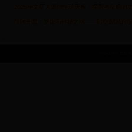
2025年文明大爆炸全球庆典：探索与征服的
限时开启：罗比与神秘之球——时空裂隙的守
Copyright © 2022