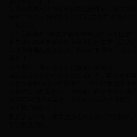
驯服和领土扩张。
每日会根据部落的综合实力进行排名，获得对应
最终排名第一的部落将获得"远古霸主"称号和丰
特别奖励：
个人贡献榜前100名将获得稀有坐骑"远古巨兽"
参与活动的所有玩家都可获得限定皮肤"原始战纹
完成所有挑战任务的玩家将获得专属称号"远古勇
温馨提示：
活动期间，每日登录可领取额外资源包。
与部落成员合作可以更快完成任务，获得更多奖
注意观察地图上的特殊事件，可能触发隐藏任务
准备好回到原始时代，体验最纯粹的生存与战斗
2025春季部落争霸赛，期待你的加入！让我们
属于我们的传奇！
更多活动详情，请关注游戏内公告和官方网站。
联系客服团队。