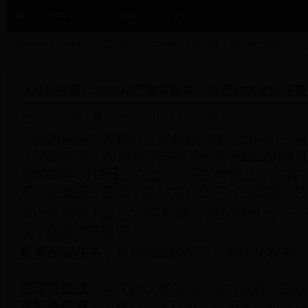
首页
转生系统
暗黑秘境
公会争霸
HOME
>
公会争霸
>
《星际征霸》2025年宇宙探险季：开启你的星际征服
《星际征霸》2025年宇宙探险季：开启你的星际征
公会争霸
2025-04-03 11:48:44
亲爱的星际指挥官们，准备好迎接一场前所未有
《星际征霸》2025年宇宙探险季将于
2025年4
至
2025年5月3日
。在这一个月的时间里，你将
系，征服新的星球，并与来自全宇宙的玩家一较
本次活动的主题是“星际征服”，我们将推出一
战，包括但不限于：
星系探索任务
：解锁隐藏的星系，发现稀有资源
力。
星球征服战
：与其他玩家争夺星球控制权，赢取
联盟争霸赛
：组建或加入联盟，与盟友一起争夺