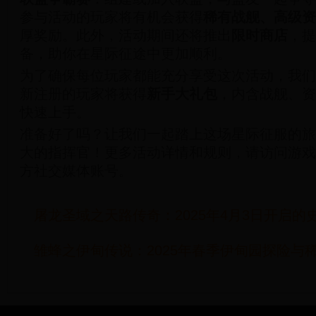
参与活动的玩家将有机会获得
稀有战舰、高级资
厚奖励。此外，活动期间还将推出
限时商店
，提
备，助你在星际征途中更加顺利。
为了确保每位玩家都能充分享受这次活动，我们
新注册的玩家将获得
新手大礼包
，内含战舰、资
快速上手。
准备好了吗？让我们一起踏上这场星际征服的旅
大的指挥官！更多活动详情和规则，请访问游戏
方社交媒体账号。
屠龙圣域之天路传奇：2025年4月3日开启
雏蜂之伊甸传说：2025年春季伊甸园探险与