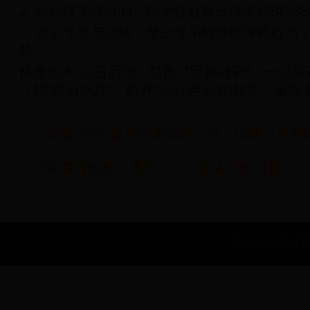
2. 请合理安排时间，以免错过每日任务和BOS
3. 请公平参与活动，禁止使用外挂或作弊行为
格。
快来加入“黑石启示：暗夜寻宝挑战赛”，一起探
寻找“黑石碎片”，解开“黑石启示”的秘密，赢
《荣耀·2025春季全服巅峰之战：破晓之章
崩坏星穹铁道：星穹之约，探索无限可能
Copyright © 2022